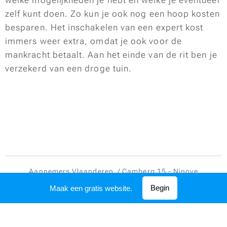
welke mogelijkheden je hebt en welke je eventueel
zelf kunt doen. Zo kun je ook nog een hoop kosten
besparen. Het inschakelen van een expert kost
immers weer extra, omdat je ook voor de
mankracht betaalt. Aan het einde van de rit ben je
verzekerd van een droge tuin.
Aannemers Vlaanderen / Camberg 15 - Ninove
Mogelijk gemaakt door
Webnode
Begin
Maak een gratis website.