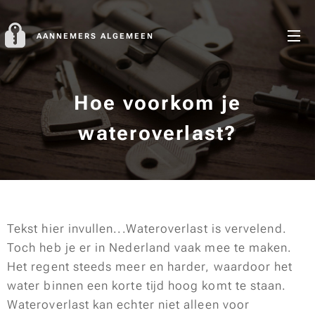
AANNEMERS ALGEMEEN
Hoe voorkom je
wateroverlast?
Tekst hier invullen...Wateroverlast is vervelend.
Toch heb je er in Nederland vaak mee te maken.
Het regent steeds meer en harder, waardoor het
water binnen een korte tijd hoog komt te staan.
Wateroverlast kan echter niet alleen voor