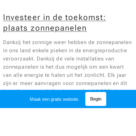
Investeer in de toekomst:
plaats zonnepanelen
Dankzij het zonnige weer hebben de zonnepanelen
in ons land enkele pieken in de energieproductie
veroorzaakt. Dankzij de vele installaties van
zonnepanelen is het dus mogelijk om een kwart
van alle energie te halen uit het zonlicht. Elk jaar
zijn er meer aanvragen voor zonnepanelen en dit
jaar zijn er maar liefst al meer dan 16.000 nieuwe
Begin
Maak een gratis website.
installaties. Zonnepanelen zijn een heel
interessante investering die je alleen maar
voordelen zullen opbrengen, informeer je daarom
snel over zonnepanelen op jouw dak!
Zonnepanelen installeren is geen trend maar het is